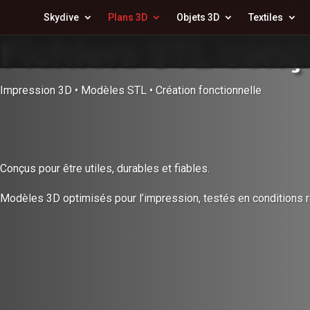
Skydive
Plans 3D
Objets 3D
Textiles
Fichiers STL con
Impression 3D • Modèles STL • Création fonctionnelle
Conçus pour être utiles, durables et fiables.
Modèles 3D optimisés pour l’impression, testés en conditions r