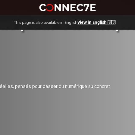
çus pour être imp
This page is also available in English
View in English 🇬🇧
éelles, pensés pour passer du numérique au concret.