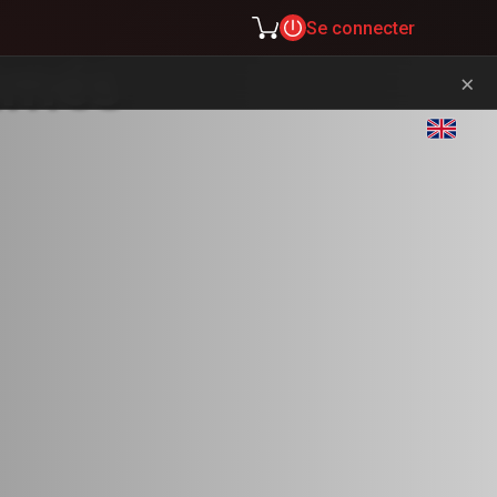
Se connecter
rimés
×