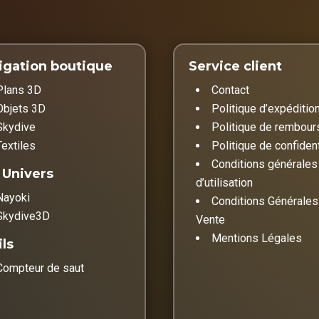
igation boutique
Service client
Plans 3D
Contact
Objets 3D
Politique d’expéditio
Skydive
Politique de rembou
Textiles
Politique de confident
Conditions générales
 Univers
d’utilisation
Nayoki
Conditions Générales
Skydive3D
Vente
Mentions Légales
ls
Compteur de saut