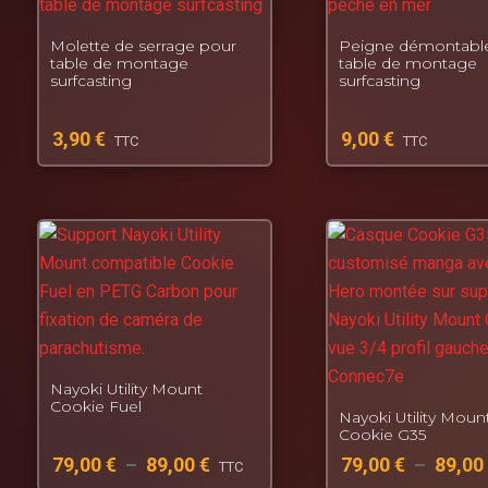
Molette de serrage pour
Peigne démontabl
table de montage
table de montage
surfcasting
surfcasting
3,90
€
9,00
€
TTC
TTC
Nayoki Utility Mount
Cookie Fuel
Nayoki Utility Moun
Cookie G35
79,00
€
–
89,00
€
79,00
€
–
89,00
TTC