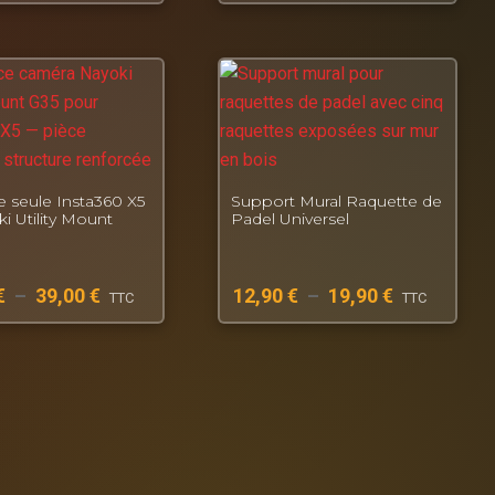
e seule Insta360 X5
Support Mural Raquette de
i Utility Mount
Padel Universel
€
–
39,00
€
12,90
€
–
19,90
€
TTC
TTC