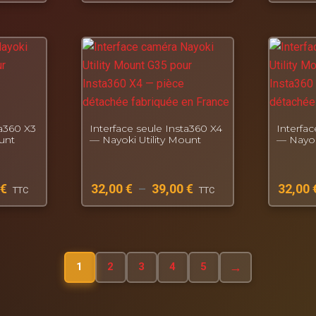
ta360 X3
Interface seule Insta360 X4
Interfac
unt
— Nayoki Utility Mount
— Nayok
€
32,00
€
–
39,00
€
32,00
TTC
TTC
→
1
2
3
4
5