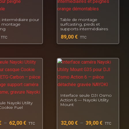
 intermédiaire pour
Table de montage
e montage
surfcasting, pieds et
ing
supports intermédiaires
89,00
€
TTC
TTC
Interface seule DJI Osmo
Action 6 — Nayoki Utility
le Nayoki Utility
Mount
ookie Fuel
€
–
62,00
€
32,00
€
–
39,00
€
TTC
TTC