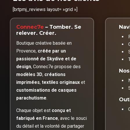
[brtpmj_reviews layout= »grid »]
Connec7e
– Tomber. Se
Nav
relever. Créer.
Boutique créative basée en
Provence,
créée par un
passionné de Skydive et de
design
, Connec7e propose des
Nos
modèles 3D
,
créations
imprimées
,
textiles originaux
et
customisations de casques
parachutisme
.
Outi
Chaque objet est
conçu et
fabriqué en France
, avec le souci
du détail et la volonté de partager