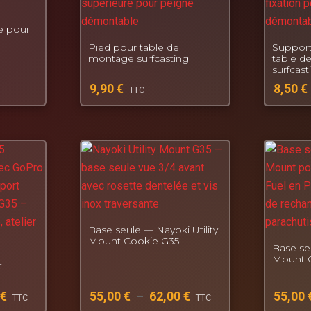
e pour
Pied pour table de
Support
montage surfcasting
table d
surfcast
9,90
€
8,50
€
TTC
Base seule — Nayoki Utility
Mount Cookie G35
Base seu
Mount C
t
€
55,00
€
–
62,00
€
55,00
TTC
TTC