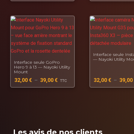
Interface seule Ins
— Nayoki Utility Mo
Interface seule GoPro
Hero 9 à 13 — Nayoki Utility
Mount
32,00
€
–
39,00
€
32,00
€
–
39,00
TTC
Les avis de nos clients