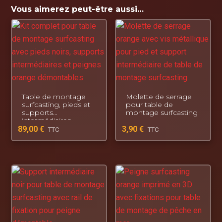
Vous aimerez peut-être aussi…
dans les accessoires imprimés en 3D
utiles, modulables et personnalisables.
Tomber. Se relever. Créer.
Table de montage
Molette de serrage
surfcasting, pieds et
pour table de
supports
montage surfcasting
intermédiaires
89,00
€
3,90
€
TTC
TTC