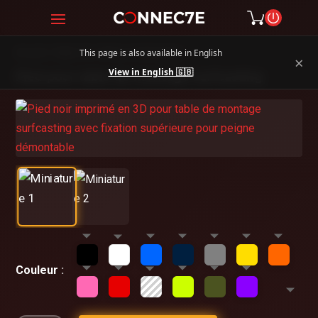
This page is also available in English
Accueil
/
Objets 3D
/
Pêche et Surfcasting
×
View in English 🇬🇧
Pied pour table de montage surfcasting
Couleur