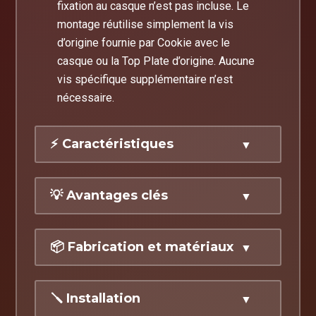
fixation au casque n’est pas incluse. Le
montage réutilise simplement la vis
d’origine fournie par Cookie avec le
casque ou la Top Plate d’origine. Aucune
vis spécifique supplémentaire n’est
nécessaire.
⚡ Caractéristiques
Conçu spécifiquement pour le casque
💡 Avantages clés
Cookie Fuel
Ajustement précis pour une intégration
✔
Remplacement idéal
en cas d’usure
propre
📦 Fabrication et matériaux
ou de perte de la pièce d’origine
Finition soignée avec contrôle qualité
systématique
Matériau selon variante :
PLA, PETG
🪛 Installation
Marquage
Nayoki
discret
✔
Personnalisation esthétique
de
ou PETG-Carbon