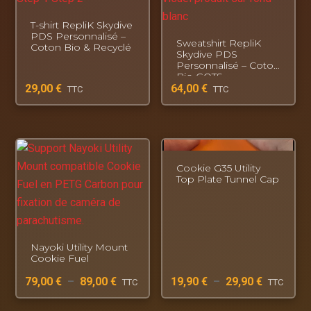
recommandés.
T-shirt RepliK Skydive
PDS Personnalisé –
Sweatshirt RepliK
Coton Bio & Recyclé
Skydive PDS
Personnalisé – Coton
Bio GOTS
29,00
€
64,00
€
TTC
TTC
Cookie G35 Utility
Top Plate Tunnel Cap
Nayoki Utility Mount
Cookie Fuel
79,00
€
–
89,00
€
19,90
€
–
29,90
€
TTC
TTC