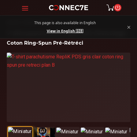
This page is also available in English
Accueil
/
Textiles
/
T-Shirts
×
View in English 🇬🇧
T-shirt parachutisme RepliK PDS Déstockage –
Coton Ring-Spun Pré-Rétréci