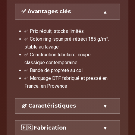
✅ Avantages clés
✅ Prix réduit, stocks limités
✅ Coton ring-spun pré-rétréci 185 g/m²,
stable au lavage
✅ Construction tubulaire, coupe
classique contemporaine
✅ Bande de propreté au col
✅ Marquage DTF fabriqué et pressé en
France, en Provence
🌿 Caractéristiques
Coupe
: classique contemporaine,
🇫🇷 Fabrication
tubulaire, unisexe