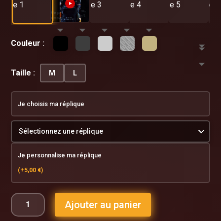
▶
Couleur
Taille
M
L
Je choisis ma réplique
Je personnalise ma réplique
(+
5,00
€
)
Ajouter au panier